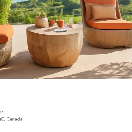
44
, QC, Canada